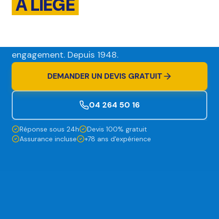
À LIÈGE
& PARTOUT
EN BELGIQUE
Devis gratuit en 24h. Assurance incluse.
Sans
engagement. Depuis 1948.
DEMANDER UN DEVIS GRATUIT
04 264 50 16
Réponse sous 24h
Devis 100% gratuit
Assurance incluse
+78 ans d'expérience