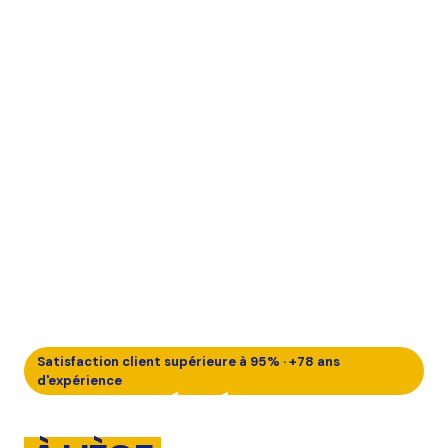
Satisfaction client supérieure à 95% ·
+78 ans
d'expérience
VOTRE DÉMÉNAGEMENT